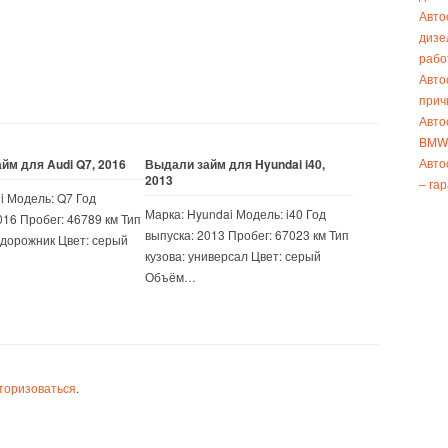
Авто
дизе
рабо
Авто
прич
Авто
BMW 
Авто
йм для Audi Q7, 2016
Выдали займ для Hyundai i40,
2013
– га
i Модель: Q7 Год
Марка: Hyundai Модель: i40 Год
016 Пробег: 46789 км Тип
выпуска: 2013 Пробег: 67023 км Тип
едорожник Цвет: серый
кузова: универсал Цвет: серый
Объём…
торизоваться
.